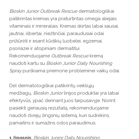
Bioskin Junior Outbreak Rescue
dermatologiškai
patikrintas kremas yra praturtintas omega aliejais,
vitaminais ir mineralais. Kremas skirtas labai sausai,
jautriai, išbertai, niežtinčiai, paraudusiai odai
prižiūrėti ir esant kūdikių luobelei, egzemai,
psoriazei ir atopiniam dermatitui.
Rekomenduojame
Outbreak Rescue
kremą
naudoti kartu su
Bioskin Junior Daily Nourishing
Spray
purškiama priemone probleminei vaikų odai.
Dėl dermatologiškai patikrintų veikliųjų
medžiagų,
Bioskin Junior
linijos produktai yra labai
efektyvūs, ypač derinant juos tarpusavyje. Norint
pasiekti geriausią rezultatą, rekomenduojame
naudoti dviejų žingsnių sistemą, kuri sudrėkins,
pamaitins ir sumažins odos paraudimus.
1 žingsnis
:
Bioskin Junior Daily Nourishing