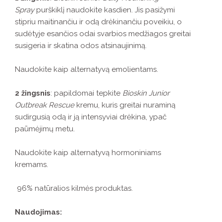
Spray
purškiklį naudokite kasdien. Jis pasižymi
stipriu maitinančiu ir odą drėkinančiu poveikiu, o
sudėtyje esančios odai svarbios medžiagos greitai
susigeria ir skatina odos atsinaujinimą.
Naudokite kaip alternatyvą emolientams.
2 žingsnis
: papildomai tepkite
Bioskin Junior
Outbreak Rescue
kremu, kuris greitai nuraminą
sudirgusią odą ir ją intensyviai drėkina, ypač
paūmėjimų metu.
Naudokite kaip alternatyvą hormoniniams
kremams.
96% natūralios kilmės produktas.
Naudojimas: