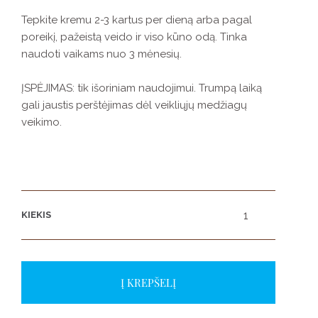
Tepkite kremu 2-3 kartus per dieną arba pagal
poreikį, pažeistą veido ir viso kūno odą. Tinka
naudoti vaikams nuo 3 mėnesių.
ĮSPĖJIMAS: tik išoriniam naudojimui. Trumpą laiką
gali jaustis perštėjimas dėl veikliųjų medžiagų
veikimo.
KIEKIS