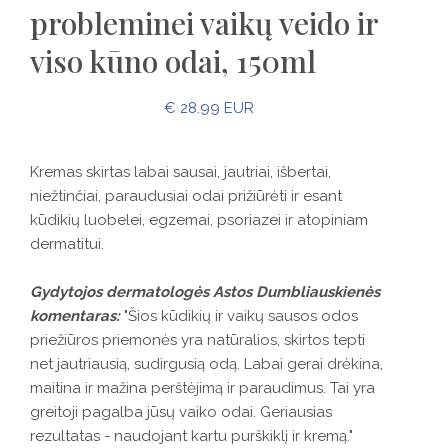
probleminei vaikų veido ir
viso kūno odai, 150ml
€ 28.99 EUR
Kremas skirtas labai sausai, jautriai, išbertai,
niežtinčiai, paraudusiai odai prižiūrėti ir esant
kūdikių luobelei, egzemai, psoriazei ir atopiniam
dermatitui.
Gydytojos dermatologės Astos Dumbliauskienės
komentaras:
"Šios kūdikių ir vaikų sausos odos
priežiūros priemonės yra natūralios, skirtos tepti
net jautriausią, sudirgusią odą. Labai gerai drėkina,
maitina ir mažina perštėjimą ir paraudimus. Tai yra
greitoji pagalba jūsų vaiko odai. Geriausias
rezultatas - naudojant kartu purškiklį ir kremą."