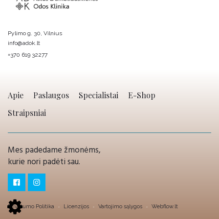
Pylimo g. 30, Vilnius
info@adok.lt
+370 619 32277
Apie
Paslaugos
Specialistai
E-Shop
Straipsniai
Mes padedame žmonėms,
kurie nori padėti sau.
Privatumo Politika
Licenzijos
Vartojimo sąlygos
Webflow.lt