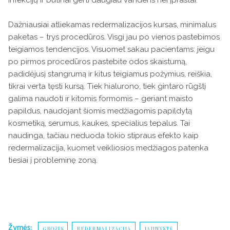
Dažniausiai atliekamas redermalizacijos kursas, minimalus
paketas – trys procedūros. Visgi jau po vienos pastebimos
teigiamos tendencijos. Visuomet sakau pacientams: jeigu
po pirmos procedūros pastebite odos skaistumą,
padidėjusį stangrumą ir kitus teigiamus požymius, reiškia,
tikrai verta tęsti kursą. Tiek hialurono, tiek gintaro rūgštį
galima naudoti ir kitomis formomis – geriant maisto
papildus, naudojant šiomis medžiagomis papildytą
kosmetiką, serumus, kaukes, specialius tepalus. Tai
naudinga, tačiau neduoda tokio stipraus efekto kaip
redermalizacija, kuomet veikliosios medžiagos patenka
tiesiai į probleminę zoną.
Žymės:
GROŽIS
REDERMALIZACIJA
JAUNYSTĖ