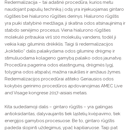
Redermalizacija – tai adatinė procedūra, kurios metu
naudojant papulių techniką į odą yra injekuojamas gintaro
rūgšties bei hialurono rūgšties derinys. Hialurono rūgštis
yra puiki statybinė medžiaga, ji skatina odos atsinaujinimą ir
stabdo senėjimo procesus. Viena hialurono rūgšties
molekulė pritraukia virš 100 molekulių vandens, todėl ji
veikia kaip giluminis drėkiklis. Taigi ši redermalizacijos
„kokteilio“ dalis palaikydama odos giluminę drėgmę ir
stimuliuodama kolageno gamybą palaiko odos jaunatvę.
Procedūra pagerina odos elastingumą, drėgmės lygį,
tolygina odos atspalvį, mažina raukšles ir amžiaus žymes.
Redermalizacijos procedūrai atiteko Geriausios odos
kokybės gerinimo procedūros apdovanojimas AMEC Live
and Visage kongrese 2017-aisiais metais.
Kita sudedamoji dalis – gintaro rūgštis – yra galingas
antioksidantas, dalyvaujantis tiek ląstelių kvėpavimo, tiek
energijos gamybos procesuose. Be to, gintaro rūgštis
padeda slopinti uždegimus, ypač kapiliaruose. Taip pat