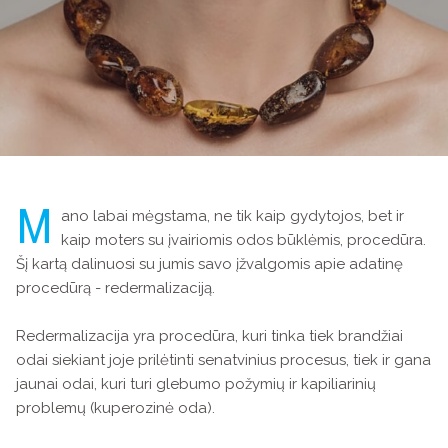
M
ano labai mėgstama, ne tik kaip gydytojos, bet ir
kaip moters su įvairiomis odos būklėmis, procedūra.
Šį kartą dalinuosi su jumis savo įžvalgomis apie adatinę
procedūrą - redermalizaciją.
Redermalizacija yra procedūra, kuri tinka tiek brandžiai
odai siekiant joje prilėtinti senatvinius procesus, tiek ir gana
jaunai odai, kuri turi glebumo požymių ir kapiliarinių
problemų (kuperozinė oda).