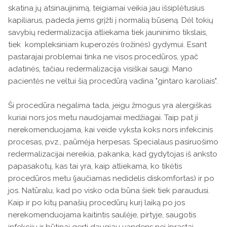
skatina jų atsinaujinimą, teigiamai veikia jau išsiplėtusius
kapiliarus, padeda jiems grįžti į normalią būseną. Dėl tokių
savybių redermalizacija atliekama tiek jauninimo tikslais,
tiek kompleksiniam kuperozės (rožinės) gydymui. Esant
pastarajai problemai tinka ne visos procedūros, ypač
adatinės, tačiau redermalizacija visiškai saugi. Mano
pacientės ne veltui šią procedūrą vadina "gintaro karoliais".
Ši procedūra negalima tada, jeigu žmogus yra alergiškas
kuriai nors jos metu naudojamai medžiagai. Taip pat ji
nerekomenduojama, kai veide vyksta koks nors infekcinis
procesas, pvz., paūmėja herpesas. Specialaus pasiruošimo
redermalizacijai nereikia, pakanka, kad gydytojas iš anksto
papasakotų, kas tai yra, kaip atliekama, ko tikėtis
procedūros metu (jaučiamas nedidelis diskomfortas) ir po
jos. Natūralu, kad po visko oda būna šiek tiek paraudusi.
Kaip ir po kitų panašių procedūrų kurį laiką po jos
nerekomenduojama kaitintis saulėje, pirtyje, saugotis
infekcijų ir būtinai gerti daugiau vandens nei įprastai.